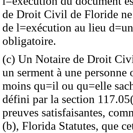
l
=
exécution du document est
de Droit Civil de Floride ne
de l
=
exécution au lieu d
=
un
obligatoire.
(c) Un Notaire de Droit Civi
un serment à une personne o
moins qu
=
il ou qu
=
elle sa
défini par la section 117.05(
preuves satisfaisantes, comm
(b), Florida Statutes, que c