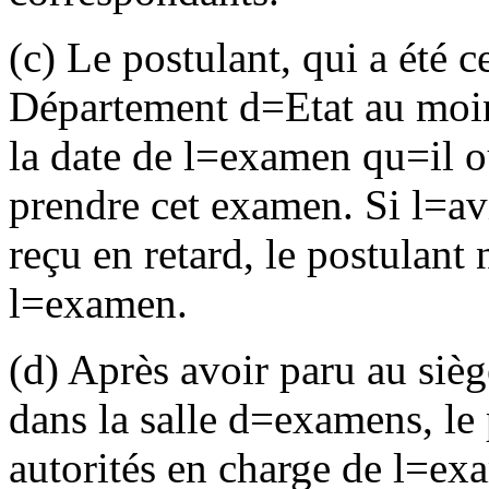
(c) Le postulant, qui a été ce
Département d
=
Etat au moi
la date de l
=
examen qu
=
il 
prendre cet examen. Si l
=
av
reçu en retard, le postulant
l
=
examen.
(d) Après avoir paru au sièg
dans la salle d
=
examens, le 
autorités en charge de l
=
exa