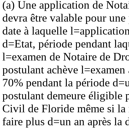
(a) Une application de Notai
devra être valable pour une
date à laquelle l
=
applicatio
d
=
Etat, période pendant laq
l
=
examen de Notaire de Droi
postulant achève l
=
examen a
70% pendant la période d
=
u
postulant demeure éligible 
Civil de Floride même si la
faire plus d
=
un an après la d